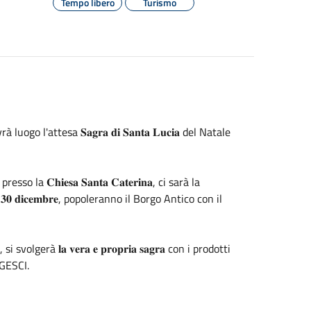
Tempo libero
Turismo
ogo l'attesa 𝐒𝐚𝐠𝐫𝐚 𝐝𝐢 𝐒𝐚𝐧𝐭𝐚 𝐋𝐮𝐜𝐢𝐚 del Natale
 la 𝐂𝐡𝐢𝐞𝐬𝐚 𝐒𝐚𝐧𝐭𝐚 𝐂𝐚𝐭𝐞𝐫𝐢𝐧𝐚, ci sarà la
𝟐𝟗 𝐞 𝟑𝟎 𝐝𝐢𝐜𝐞𝐦𝐛𝐫𝐞, popoleranno il Borgo Antico con il
si svolgerà 𝐥𝐚 𝐯𝐞𝐫𝐚 𝐞 𝐩𝐫𝐨𝐩𝐫𝐢𝐚 𝐬𝐚𝐠𝐫𝐚 con i prodotti
AGESCI.