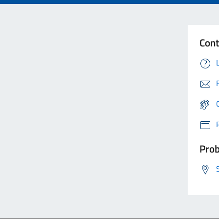
Cont
Prob