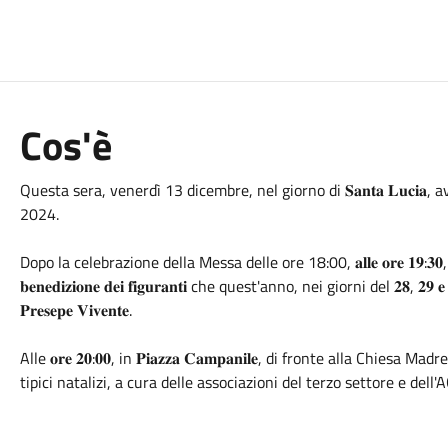
Cos'è
Questa sera, venerdì 13 dicembre, nel giorno di 𝐒𝐚𝐧𝐭𝐚 𝐋𝐮𝐜𝐢𝐚, avrà lu
2024.
Dopo la celebrazione della Messa delle ore 18:00, 𝐚𝐥𝐥𝐞 𝐨𝐫𝐞 𝟏𝟗:𝟑𝟎, presso
𝐛𝐞𝐧𝐞𝐝𝐢𝐳𝐢𝐨𝐧𝐞 𝐝𝐞𝐢 𝐟𝐢𝐠𝐮𝐫𝐚𝐧𝐭𝐢 che quest'anno, nei giorni del 𝟐𝟖, 
𝐏𝐫𝐞𝐬𝐞𝐩𝐞 𝐕𝐢𝐯𝐞𝐧𝐭𝐞.
Alle 𝐨𝐫𝐞 𝟐𝟎:𝟎𝟎, in 𝐏𝐢𝐚𝐳𝐳𝐚 𝐂𝐚𝐦𝐩𝐚𝐧𝐢𝐥𝐞, di fronte alla Chiesa Madre, 
tipici natalizi, a cura delle associazioni del terzo settore e dell'