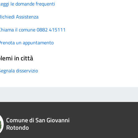
Leggi le domande frequenti
Richiedi Assistenza
Chiama il comune 0882 415111
Prenota un appuntamento
lemi in città
Segnala disservizio
Comune di San Giovanni
Rotondo