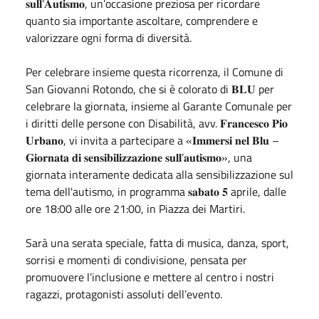
𝐬𝐮𝐥𝐥’𝐀𝐮𝐭𝐢𝐬𝐦𝐨, un’occasione preziosa per ricordare
quanto sia importante ascoltare, comprendere e
valorizzare ogni forma di diversità.
Per celebrare insieme questa ricorrenza, il Comune di
San Giovanni Rotondo, che si è colorato di 𝐁𝐋𝐔 per
celebrare la giornata, insieme al Garante Comunale per
i diritti delle persone con Disabilità, avv. 𝐅𝐫𝐚𝐧𝐜𝐞𝐬𝐜𝐨 𝐏𝐢𝐨
𝐔𝐫𝐛𝐚𝐧𝐨, vi invita a partecipare a «𝐈𝐦𝐦𝐞𝐫𝐬𝐢 𝐧𝐞𝐥 𝐁𝐥𝐮 –
𝐆𝐢𝐨𝐫𝐧𝐚𝐭𝐚 𝐝𝐢 𝐬𝐞𝐧𝐬𝐢𝐛𝐢𝐥𝐢𝐳𝐳𝐚𝐳𝐢𝐨𝐧𝐞 𝐬𝐮𝐥𝐥’𝐚𝐮𝐭𝐢𝐬𝐦𝐨», una
giornata interamente dedicata alla sensibilizzazione sul
tema dell'autismo, in programma 𝐬𝐚𝐛𝐚𝐭𝐨 𝟓 aprile, dalle
ore 18:00 alle ore 21:00, in Piazza dei Martiri.
Sarà una serata speciale, fatta di musica, danza, sport,
sorrisi e momenti di condivisione, pensata per
promuovere l’inclusione e mettere al centro i nostri
ragazzi, protagonisti assoluti dell’evento.