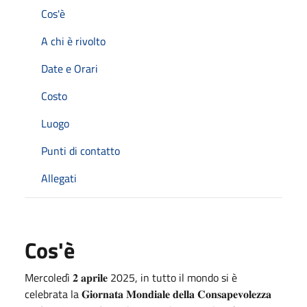
Cos'è
A chi è rivolto
Date e Orari
Costo
Luogo
Punti di contatto
Allegati
Cos'è
Mercoledì 𝟐 𝐚𝐩𝐫𝐢𝐥𝐞 2025, in tutto il mondo si è
celebrata la 𝐆𝐢𝐨𝐫𝐧𝐚𝐭𝐚 𝐌𝐨𝐧𝐝𝐢𝐚𝐥𝐞 𝐝𝐞𝐥𝐥𝐚 𝐂𝐨𝐧𝐬𝐚𝐩𝐞𝐯𝐨𝐥𝐞𝐳𝐳𝐚