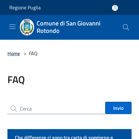
Salta al contenuto principale
Regione Puglia
Comune di San Giovanni
Rotondo
Home
>
FAQ
FAQ
Cerca nel sito
Invio
Che differenze ci sono tra carta di soggiorno e