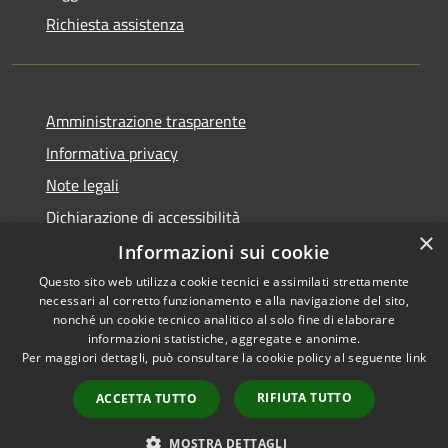
Richiesta assistenza
Amministrazione trasparente
Informativa privacy
Note legali
Dichiarazione di accessibilità
×
Informazioni sui cookie
Questo sito web utilizza cookie tecnici e assimilati strettamente
necessari al corretto funzionamento e alla navigazione del sito,
RSS
Copyright © 2026 • Comune di
nonché un cookie tecnico analitico al solo fine di elaborare
Accessibilità
informazioni statistiche, aggregate e anonime.
San Giovanni Rotondo •
Per maggiori dettagli, può consultare la cookie policy al seguente
link
Privacy
Municipium
Powered by
•
Cookie
Accesso redazione
RIFIUTA TUTTO
ACCETTA TUTTO
Mappa del sito
Intranet
MOSTRA DETTAGLI