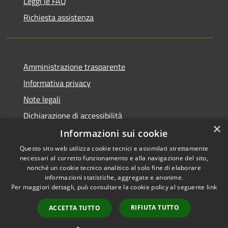
Leggi le FAQ
Richiesta assistenza
Amministrazione trasparente
Informativa privacy
Note legali
Dichiarazione di accessibilità
×
Informazioni sui cookie
Questo sito web utilizza cookie tecnici e assimilati strettamente
necessari al corretto funzionamento e alla navigazione del sito,
RSS
Copyright © 2026 • Comune di
nonché un cookie tecnico analitico al solo fine di elaborare
Accessibilità
informazioni statistiche, aggregate e anonime.
San Giovanni Rotondo •
Per maggiori dettagli, può consultare la cookie policy al seguente
link
Privacy
Municipium
Powered by
•
Cookie
Accesso redazione
RIFIUTA TUTTO
ACCETTA TUTTO
Mappa del sito