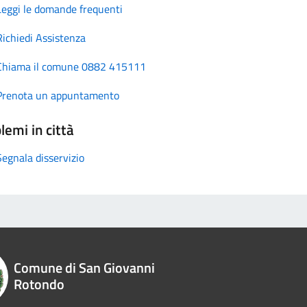
Leggi le domande frequenti
Richiedi Assistenza
Chiama il comune 0882 415111
Prenota un appuntamento
lemi in città
Segnala disservizio
Comune di San Giovanni
Rotondo