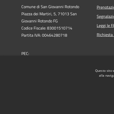
Comune di San Giovanni Rotondo
Prenotaz
Piazza dei Martiri, 5, 71013 San
Segnalazi
Giovanni Rotondo FG
Leggi le 
Codice Fiscale: 83001510714
Richiesta
Partita IVA: 00464280718
PEC:
protocollo.sangiovannirotondo@pec.it
Centralino Unico: 0882415111
Questo sito 
alla navig
RSS
Accessibilità
Privacy
Cookie
Mappa de