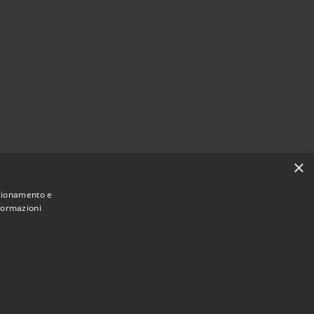
×
nzionamento e
nformazioni
Municipium
Accesso
San Giovanni Rotondo • Powered by
•
redazione