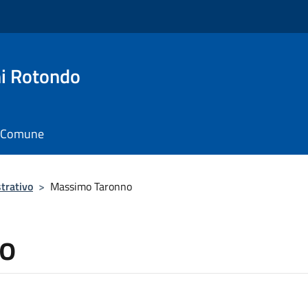
i Rotondo
il Comune
trativo
>
Massimo Taronno
o