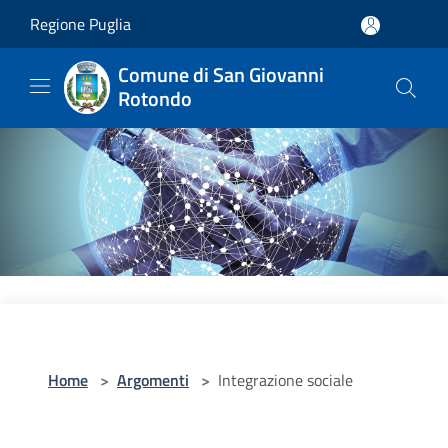
Salta al contenuto principale
Regione Puglia
Comune di San Giovanni
Rotondo
Home
>
Argomenti
>
Integrazione sociale