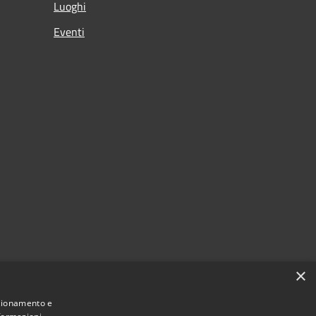
Luoghi
Eventi
×
nzionamento e