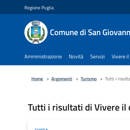
Salta al contenuto principale
Regione Puglia
Comune di San Giovann
Amministrazione
Novità
Servizi
Vivere 
Home
>
Argomenti
>
Turismo
>
Tutti i risul
Tutti i risultati di Vivere i
CHIESA