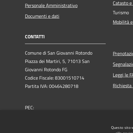
Catasto e
Personale Amministrativo
Turismo
Documenti e dati
Mobilità e
CONTATTI
Comune di San Giovanni Rotondo
Prenotaz
Piazza dei Martiri, 5, 71013 San
Segnalazi
Giovanni Rotondo FG
Leggi le 
Codice Fiscale: 83001510714
Richiesta
Partita IVA: 00464280718
PEC:
protocollo.sangiovannirotondo@pec.it
Centralino Unico: 0882415111
Questo sito 