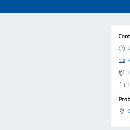
Cont
Prob