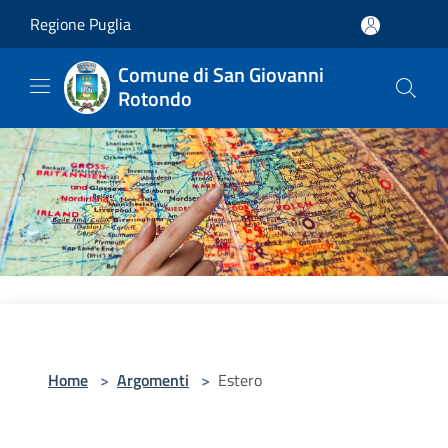
Salta al contenuto principale
Regione Puglia
Comune di San Giovanni
Rotondo
Home
>
Argomenti
>
Estero