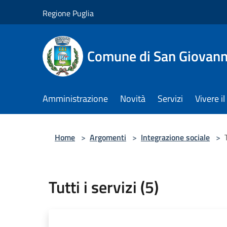
Salta al contenuto principale
Regione Puglia
Comune di San Giovann
Amministrazione
Novità
Servizi
Vivere 
Home
>
Argomenti
>
Integrazione sociale
>
Tutti i servizi (5)