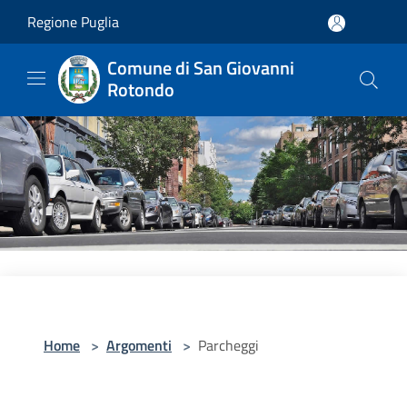
Salta al contenuto principale
Regione Puglia
Comune di San Giovanni
Rotondo
Home
>
Argomenti
>
Parcheggi