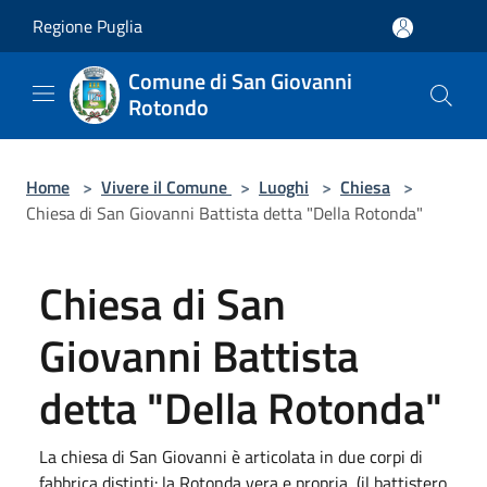
Salta al contenuto principale
Regione Puglia
Comune di San Giovanni
Rotondo
Home
>
Vivere il Comune
>
Luoghi
>
Chiesa
>
Chiesa di San Giovanni Battista detta "Della Rotonda"
Chiesa di San
Giovanni Battista
detta "Della Rotonda"
La chiesa di San Giovanni è articolata in due corpi di
fabbrica distinti: la Rotonda vera e propria, (il battistero