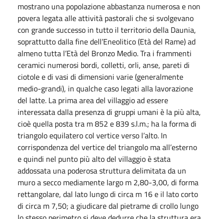
mostrano una popolazione abbastanza numerosa e non
povera legata alle attività pastorali che si svolgevano
con grande successo in tutto il territorio della Daunia,
soprattutto dalla fine dell’Eneolitico (Età del Rame) ad
almeno tutta l’Età del Bronzo Medio. Tra i frammenti
ceramici numerosi bordi, colletti, orli, anse, pareti di
ciotole e di vasi di dimensioni varie (generalmente
medio-grandi), in qualche caso legati alla lavorazione
del latte. La prima area del villaggio ad essere
interessata dalla presenza di gruppi umani è la più alta,
cioè quella posta tra m 852 e 839 s.l.m.; ha la forma di
triangolo equilatero col vertice verso l’alto. In
corrispondenza del vertice del triangolo ma all’esterno
e quindi nel punto più alto del villaggio è stata
addossata una poderosa struttura delimitata da un
muro a secco mediamente largo m 2,80-3,00, di forma
rettangolare, dal lato lungo di circa m 16 e il lato corto
di circa m 7,50; a giudicare dal pietrame di crollo lungo
lo stesso perimetro si deve dedurre che la struttura era