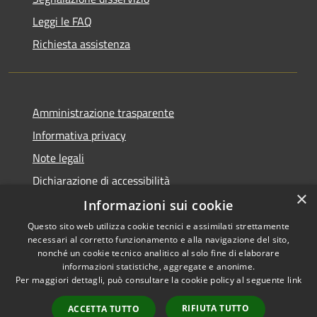
Leggi le FAQ
Richiesta assistenza
Amministrazione trasparente
Informativa privacy
Note legali
Dichiarazione di accessibilità
×
Informazioni sui cookie
Questo sito web utilizza cookie tecnici e assimilati strettamente
necessari al corretto funzionamento e alla navigazione del sito,
RSS
Copyright © 2026 • Comune di
nonché un cookie tecnico analitico al solo fine di elaborare
Accessibilità
informazioni statistiche, aggregate e anonime.
San Giovanni Rotondo •
Per maggiori dettagli, può consultare la cookie policy al seguente
link
Privacy
Municipium
Powered by
•
Cookie
Accesso redazione
RIFIUTA TUTTO
ACCETTA TUTTO