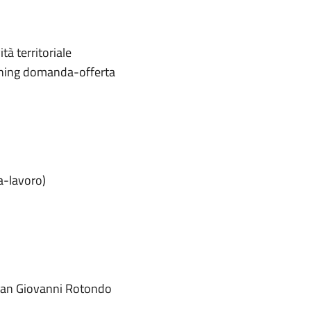
tà territoriale
ching domanda-offerta
a-lavoro)
i San Giovanni Rotondo