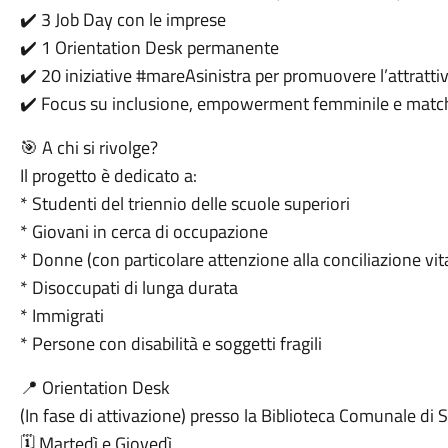
✔️ 3 Job Day con le imprese
✔️ 1 Orientation Desk permanente
✔️ 20 iniziative #mareAsinistra per promuovere l’attrattivi
✔️ Focus su inclusione, empowerment femminile e mat
🎯 A chi si rivolge?
Il progetto è dedicato a:
* Studenti del triennio delle scuole superiori
* Giovani in cerca di occupazione
* Donne (con particolare attenzione alla conciliazione vit
* Disoccupati di lunga durata
* Immigrati
* Persone con disabilità e soggetti fragili
📍 Orientation Desk
(In fase di attivazione) presso la Biblioteca Comunale d
🗓 Martedì e Giovedì