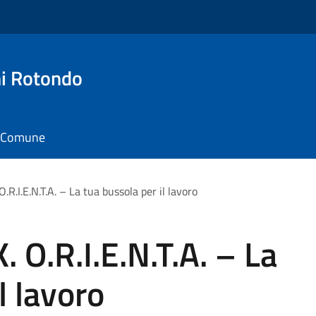
i Rotondo
il Comune
.R.I.E.N.T.A. – La tua bussola per il lavoro
 O.R.I.E.N.T.A. – La
l lavoro