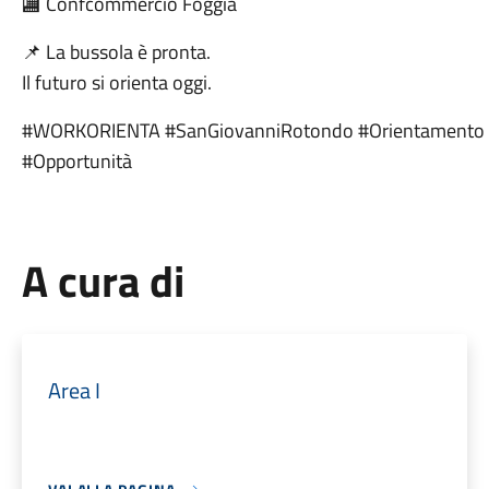
🏬 Confcommercio Foggia
📌 La bussola è pronta.
Il futuro si orienta oggi.
#WORKORIENTA #SanGiovanniRotondo #Orientamento #L
#Opportunità
A cura di
Area I