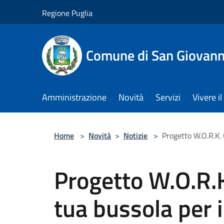
Salta al contenuto principale
Regione Puglia
Comune di San Giovann
Amministrazione
Novità
Servizi
Vivere 
Home
>
Novità
>
Notizie
>
Progetto W.O.R.K. O
Progetto W.O.R.K.
tua bussola per i