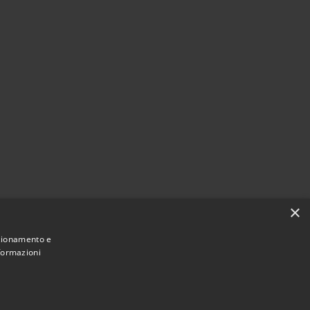
×
nzionamento e
nformazioni