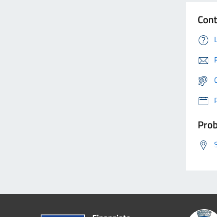
Cont
Prob