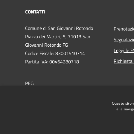
CONTATTI
Comune di San Giovanni Rotondo
Prenotaz
Piazza dei Martiri, 5, 71013 San
Segnalazi
Giovanni Rotondo FG
Leggi le 
Codice Fiscale: 83001510714
Richiesta
Partita IVA: 00464280718
PEC:
protocollo.sangiovannirotondo@pec.it
Centralino Unico: 0882415111
Questo sito 
alla navig