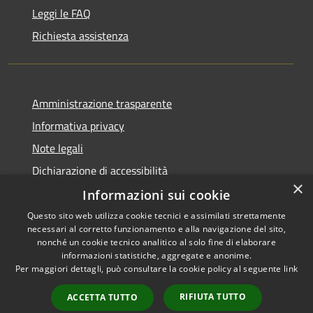
Leggi le FAQ
Richiesta assistenza
Amministrazione trasparente
Informativa privacy
Note legali
Dichiarazione di accessibilità
×
Informazioni sui cookie
Questo sito web utilizza cookie tecnici e assimilati strettamente
necessari al corretto funzionamento e alla navigazione del sito,
RSS
Copyright © 2026 • Comune di
nonché un cookie tecnico analitico al solo fine di elaborare
informazioni statistiche, aggregate e anonime.
Accessibilità
San Giovanni Rotondo •
Per maggiori dettagli, può consultare la cookie policy al seguente
link
Privacy
Municipium
Powered by
•
Cookie
Accesso redazione
RIFIUTA TUTTO
ACCETTA TUTTO
Mappa del sito