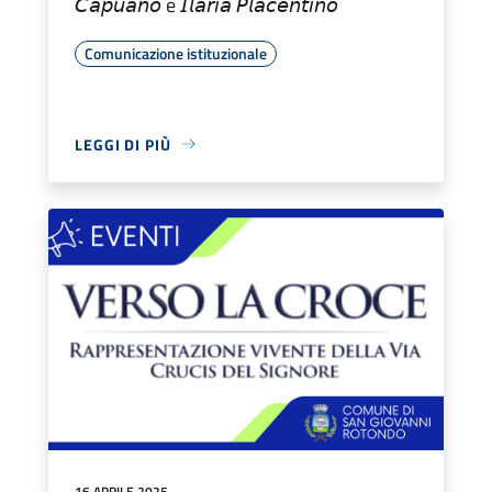
𝘊𝘢𝘱𝘶𝘢𝘯𝘰 e 𝘐𝘭𝘢𝘳𝘪𝘢 𝘗𝘭𝘢𝘤𝘦𝘯𝘵𝘪𝘯𝘰
Comunicazione istituzionale
LEGGI DI PIÙ
16 APRILE 2025