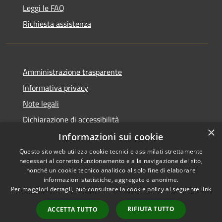
Leggi le FAQ
Richiesta assistenza
Amministrazione trasparente
Informativa privacy
Note legali
Dichiarazione di accessibilità
×
Informazioni sui cookie
Questo sito web utilizza cookie tecnici e assimilati strettamente
necessari al corretto funzionamento e alla navigazione del sito,
RSS
Copyright © 2026 • Comune di
nonché un cookie tecnico analitico al solo fine di elaborare
Accessibilità
informazioni statistiche, aggregate e anonime.
San Giovanni Rotondo •
Per maggiori dettagli, può consultare la cookie policy al seguente
link
Privacy
Municipium
Powered by
•
Cookie
Accesso redazione
RIFIUTA TUTTO
ACCETTA TUTTO
Mappa del sito