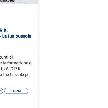
R.K.
– La tua bussola
punti di
r la formazione e
etto W.O.R.K.
La tua bussola per
e
Lavoro