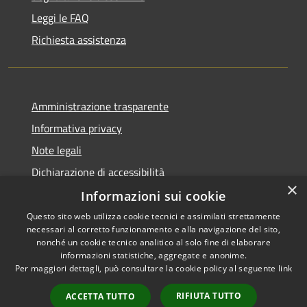
Leggi le FAQ
Richiesta assistenza
Amministrazione trasparente
Informativa privacy
Note legali
Dichiarazione di accessibilità
×
Informazioni sui cookie
Questo sito web utilizza cookie tecnici e assimilati strettamente
necessari al corretto funzionamento e alla navigazione del sito,
RSS
Copyright © 2026 • Comune di
nonché un cookie tecnico analitico al solo fine di elaborare
Accessibilità
informazioni statistiche, aggregate e anonime.
San Giovanni Rotondo •
Per maggiori dettagli, può consultare la cookie policy al seguente
link
Privacy
Municipium
Powered by
•
Cookie
Accesso redazione
RIFIUTA TUTTO
ACCETTA TUTTO
Mappa del sito