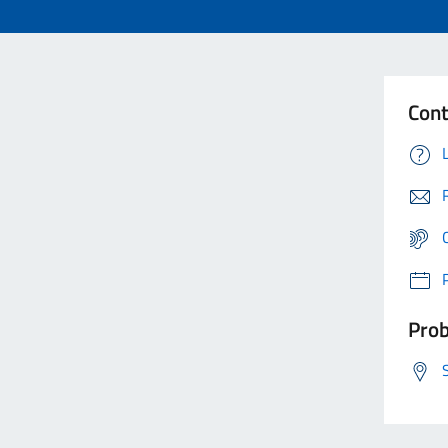
Cont
Prob