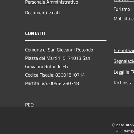
Personale Amministrativo
Turismo
Documenti e dati
Mobilità e
CONTATTI
Comune di San Giovanni Rotondo
Prenotaz
Piazza dei Martiri, 5, 71013 San
Segnalazi
Giovanni Rotondo FG
Leggi le 
Codice Fiscale: 83001510714
Richiesta
Partita IVA: 00464280718
PEC:
protocollo.sangiovannirotondo@pec.it
Centralino Unico: 0882415111
Questo sito 
alla navig