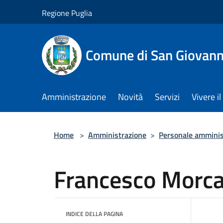
Salta al contenuto principale
Regione Puglia
Comune di San Giovann
Amministrazione
Novità
Servizi
Vivere 
Home
>
Amministrazione
>
Personale amminis
Francesco Morca
INDICE DELLA PAGINA