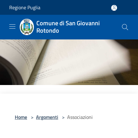
Salta al contenuto principale
Regione Puglia
Comune di San Giovanni
Rotondo
Home
>
Argomenti
>
Associazioni