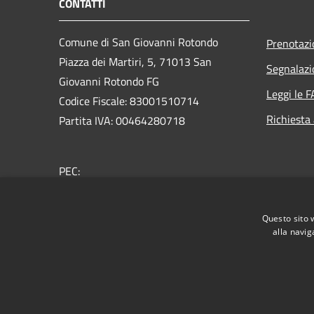
CONTATTI
Comune di San Giovanni Rotondo
Prenotaz
Piazza dei Martiri, 5, 71013 San
Segnalazi
Giovanni Rotondo FG
Leggi le 
Codice Fiscale: 83001510714
Richiesta
Partita IVA: 00464280718
PEC:
protocollo.sangiovannirotondo@pec.it
Centralino Unico: 0882415111
Questo sito 
alla navig
RSS
Accessibilità
Privacy
Cookie
Mappa de