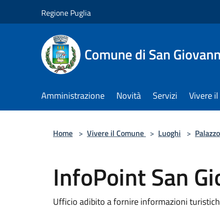
Salta al contenuto principale
Regione Puglia
Comune di San Giovann
Amministrazione
Novità
Servizi
Vivere 
Home
>
Vivere il Comune
>
Luoghi
>
Palazzo
InfoPoint San G
Ufficio adibito a fornire informazioni turistich