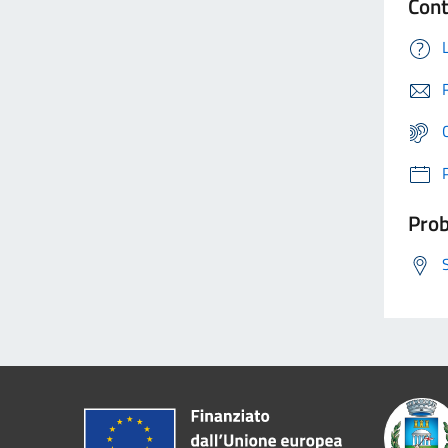
Cont
Prob