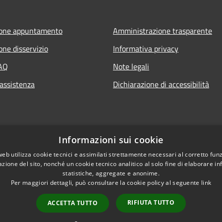
ione appuntamento
Amministrazione trasparente
one disservizio
Informativa privacy
FAQ
Note legali
 assistenza
Dichiarazione di accessibilità
Informazioni sui cookie
web utilizza cookie tecnici e assimilati strettamente necessari al corretto fu
azione del sito, nonché un cookie tecnico analitico al solo fine di elaborare i
statistiche, aggregate e anonime.
Per maggiori dettagli, può consultare la cookie policy al seguente
link
RIFIUTA TUTTO
ACCETTA TUTTO
l sito
Copyright © 2026 • Comune di 
Intranet