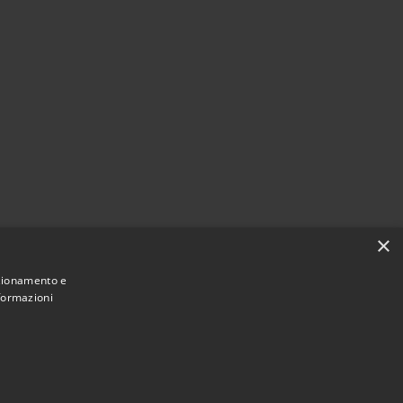
×
nzionamento e
nformazioni
Municipium
Accesso
San Giovanni Rotondo • Powered by
•