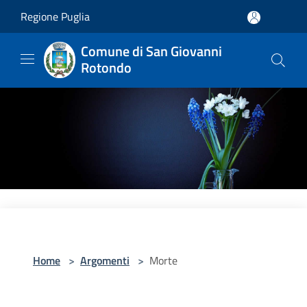
Salta al contenuto principale
Regione Puglia
Comune di San Giovanni
Rotondo
Home
>
Argomenti
>
Morte