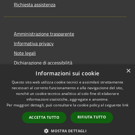
Richiesta assistenza
Amministrazione trasparente
Informativa privacy
Note legali
Dichiarazione di accessibilità
×
Informazioni sui cookie
Questo sito web utilizza cookie tecnici e assimilati strettamente
necessari al corretto funzionamento e alla navigazione del sito,
RSS
Copyright © 2026 • Comune di
nonché un cookie tecnico analitico al solo fine di elaborare
Accessibilità
informazioni statistiche, aggregate e anonime.
San Giovanni Rotondo •
Per maggiori dettagli, può consultare la cookie policy al seguente
link
Privacy
Municipium
Powered by
•
Cookie
Accesso redazione
RIFIUTA TUTTO
ACCETTA TUTTO
Mappa del sito
Intranet
MOSTRA DETTAGLI